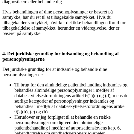
diagnosticere eller behandle dig.
Hvis behandlingen af dine personoplysninger er baseret på
samtykke, har du ret til at tilbagekalde samtykket. Hvis du
tilbagekalder samtykket, påvirker det ikke behandlingen forud for
tilbagekaldelse af samtykket, herunder en videregivelse, der er
baseret på samtykke.
4. Det juridiske grundlag for indsamling og behandling af
personoplysningerne
Det juridiske grundlag for at indsamle og behandle dine
personoplysninger er:
Til brug for den almindelige patientbehandling indsamles og
behandles almindelige personoplysninger i medfør af
databeskyttelsesforordningens artikel 6(1)(c) og (d), mens de
særlige kategorier af personoplysninger indsamles og
behandles i medfør af databeskyttelsesforordningens artikel
9(2)(b), (c) og (h)
Herudover er jeg forpligtet til at behandle en række
personoplysninger om dig ved den almindelige
patientbehandling i medfør af autorisationslovens kap. 6,
bekendtgørelse om sundhedspersoners journaler