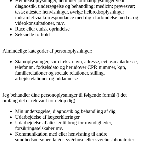
Helbredsoplysninger, herunder journaloplysninger vedr.
diagnostik, undersøgelse og behandling; medicin; prøvesvar;
tests; attester; henvisninger, øvrige helbredsoplysninger
indsamlet via korrespondance med dig i forbindelse med e- og
videokonsultationer, m.v.
Race eller etnisk oprindelse
Seksuelle forhold
Almindelige kategorier af personoplysninger:
Stamoplysninger, som f.eks. navn, adresse, evt. e-mailadresse,
telefonnr., fødselsdato og herudover CPR-nummer, køn,
familierelationer og sociale relationer, stilling,
arbejdsrelationer og uddannelse
Jeg behandler dine personoplysninger til følgende formål (i det
omfang det er relevant for netop dig):
Min undersøgelse, diagnostik og behandling af dig
Udarbejdelse af lægeerklæringer
Udarbejdelse af attester til brug for myndigheder,
forsikringsselskaber mv.
Kommunikation med eller henvisning til andre
sundhedspersoner, læger, sygehuse eller sygehuslaboratorier,