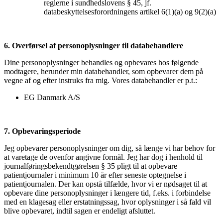
reglerne i sundhedslovens § 45, jf.
databeskyttelsesforordningens artikel 6(1)(a) og 9(2)(a)
6.
Overførsel af personoplysninger til databehandlere
Dine personoplysninger behandles og opbevares hos følgende
modtagere, herunder min databehandler, som opbevarer dem på
vegne af og efter instruks fra mig. Vores databehandler er p.t.:
EG Danmark A/S
7.
Opbevaringsperiode
Jeg opbevarer personoplysninger om dig, så længe vi har behov for
at varetage de ovenfor angivne formål. Jeg har dog i henhold til
journalføringsbekendtgørelsen § 35 pligt til at opbevare
patientjournaler i minimum 10 år efter seneste optegnelse i
patientjournalen. Der kan opstå tilfælde, hvor vi er nødsaget til at
opbevare dine personoplysninger i længere tid, f.eks. i forbindelse
med en klagesag eller erstatningssag, hvor oplysninger i så fald vil
blive opbevaret, indtil sagen er endeligt afsluttet.