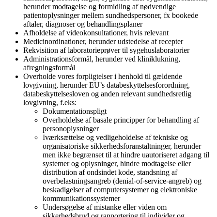
herunder modtagelse og formidling af nødvendige
patientoplysninger mellem sundhedspersoner, fx bookede
aftaler, diagnoser og behandlingsplaner
Afholdelse af videokonsultationer, hvis relevant
Medicinordinationer, herunder udstedelse af recepter
Rekvisition af laboratorieprøver til sygehuslaboratorier
Administrationsformål, herunder ved kliniklukning,
afregningsformål
Overholde vores forpligtelser i henhold til gældende
lovgivning, herunder EU’s databeskyttelsesforordning,
databeskyttelsesloven og anden relevant sundhedsretlig
lovgivning, f.eks:
Dokumentationspligt
Overholdelse af basale principper for behandling af
personoplysninger
Iværksættelse og vedligeholdelse af tekniske og
organisatoriske sikkerhedsforanstaltninger, herunder
men ikke begrænset til at hindre uautoriseret adgang til
systemer og oplysninger, hindre modtagelse eller
distribution af ondsindet kode, standsning af
overbelastningsangreb (denial-of-service-angreb) og
beskadigelser af computersystemer og elektroniske
kommunikationssystemer
Undersøgelse af mistanke eller viden om
sikkerhedsbrud og rapportering til individer og