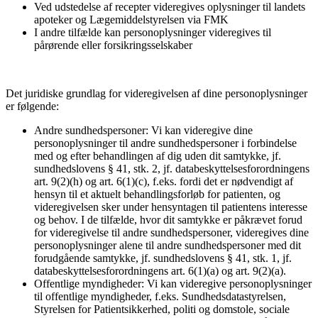
Ved udstedelse af recepter videregives oplysninger til landets
apoteker og Lægemiddelstyrelsen via FMK
I andre tilfælde kan personoplysninger videregives til
pårørende eller forsikringsselskaber
Det juridiske grundlag for videregivelsen af dine personoplysninger
er følgende:
Andre sundhedspersoner
: Vi kan videregive dine
personoplysninger til andre sundhedspersoner i forbindelse
med og efter behandlingen af dig uden dit samtykke, jf.
sundhedslovens § 41, stk. 2, jf. databeskyttelsesforordningens
art. 9(2)(h) og art. 6(1)(c), f.eks. fordi det er nødvendigt af
hensyn til et aktuelt behandlingsforløb for patienten, og
videregivelsen sker under hensyntagen til patientens interesse
og behov. I de tilfælde, hvor dit samtykke er påkrævet forud
for videregivelse til andre sundhedspersoner, videregives dine
personoplysninger alene til andre sundhedspersoner med dit
forudgående samtykke, jf. sundhedslovens § 41, stk. 1, jf.
databeskyttelsesforordningens art. 6(1)(a) og art. 9(2)(a).
Offentlige myndigheder
: Vi kan videregive personoplysninger
til offentlige myndigheder, f.eks. Sundhedsdatastyrelsen,
Styrelsen for Patientsikkerhed, politi og domstole, sociale