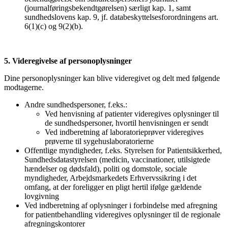
(journalføringsbekendtgørelsen) særligt kap. 1, samt
sundhedslovens kap. 9, jf. databeskyttelsesforordningens art.
6(1)(c) og 9(2)(b).
5. Videregivelse af personoplysninger
Dine personoplysninger kan blive videregivet og delt med følgende
modtagerne.
Andre sundhedspersoner, f.eks.:
Ved henvisning af patienter videregives oplysninger til
de sundhedspersoner, hvortil henvisningen er sendt
Ved indberetning af laboratorieprøver videregives
prøverne til sygehuslaboratorierne
Offentlige myndigheder, f.eks. Styrelsen for Patientsikkerhed,
Sundhedsdatastyrelsen (medicin, vaccinationer, utilsigtede
hændelser og dødsfald), politi og domstole, sociale
myndigheder, Arbejdsmarkedets Erhvervssikring i det
omfang, at der foreligger en pligt hertil ifølge gældende
lovgivning
Ved indberetning af oplysninger i forbindelse med afregning
for patientbehandling videregives oplysninger til de regionale
afregningskontorer