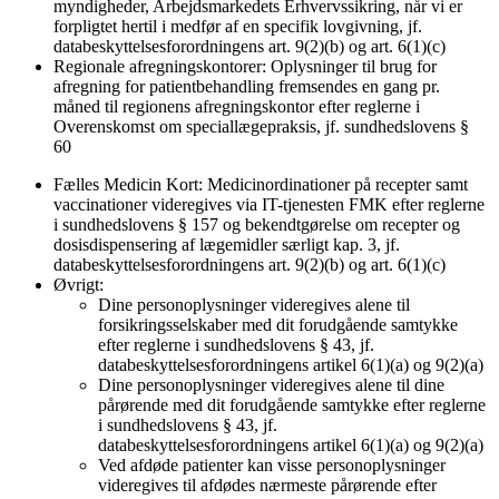
myndigheder, Arbejdsmarkedets Erhvervssikring, når vi er
forpligtet hertil i medfør af en specifik lovgivning, jf.
databeskyttelsesforordningens art. 9(2)(b) og art. 6(1)(c)
Regionale afregningskontorer
: Oplysninger til brug for
afregning for patientbehandling fremsendes en gang pr.
måned til regionens afregningskontor efter reglerne i
Overenskomst om speciallægepraksis, jf. sundhedslovens §
60
Fælles Medicin Kort
: Medicinordinationer på recepter samt
vaccinationer videregives via IT-tjenesten FMK efter reglerne
i sundhedslovens § 157 og bekendtgørelse om recepter og
dosisdispensering af lægemidler særligt kap. 3, jf.
databeskyttelsesforordningens art. 9(2)(b) og art. 6(1)(c)
Øvrigt
:
Dine personoplysninger videregives alene til
forsikringsselskaber med dit forudgående samtykke
efter reglerne i sundhedslovens § 43, jf.
databeskyttelsesforordningens artikel 6(1)(a) og 9(2)(a)
Dine personoplysninger videregives alene til dine
pårørende med dit forudgående samtykke efter reglerne
i sundhedslovens § 43, jf.
databeskyttelsesforordningens artikel 6(1)(a) og 9(2)(a)
Ved afdøde patienter kan visse personoplysninger
videregives til afdødes nærmeste pårørende efter